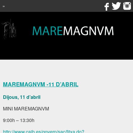
»
MAREMAGNVM -11 D’ABRIL
Dijous, 11 d’abril
MINI MAREMAGNVM
9:00h – 13:30h
http://www.caib.es/govern/sac/fitxa.do?