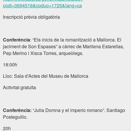
codi=3694516&coduo=1725&lang=ca
Inscripció prèvia obligatòria
Conferència
: “Els inicis de la romanització a Mallorca. El
jaciment de Son Espases” a càrrec de Marilena Estarellas,
Pep Merino i Xisca Torres, arqueòlegs.
18:00h
Lloc: Sala d’Actes del Museu de Mallorca
Activitat gratuïta
Conferència:
“Julia Domna y el imperio romano”. Santiago
Posteguillo.
20h