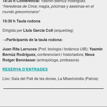
18:30 h Conferència:
Yasmin Bernúz Rodríguez.
“
Herederas de Circe; magia, pócimas y asesinas en el
mundo grecorromano
”
19:30 h Taula rodona
Dirigida per
Lluís Garcia Coll
(arqueòleg)
→
Participants de la taula rodona:
Juan Rita Larrucea
(Prof. biologia i botànica UIB);
Yasmin
Bernúz Rodríguez,
conferenciant i historiadora;
Neus
Rotger Bennàssar
(antropòloga, professora)
RESERVA D’ENTRADES
Lloc: Sala del Pati de les dones, La Misericòrdia (Palma)