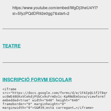
https://www.youtube.com/embed/WgDj3heU4YI?
si=SfyzPQdDR92e0gg7&start=2
TEATRE
INSCRIPCIÓ FORVM ESCOLAR
<iframe 
src="https://docs.google.com/forms/d/e/1FAIpQLSf2T8qr
uc0WE48EKxVCekdjPSbCx9sFrmDx1c-KpRNdEmSocw/viewform?
embedded=true" width="640" height="640" 
frameborder="0" marginheight="0" 
marginwidth="0">S&#39;està carregant…</iframe>