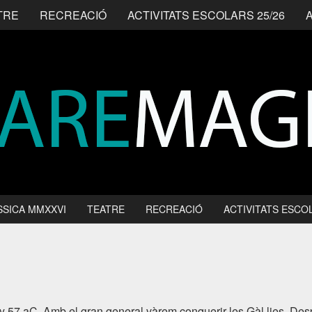
TRE
RECREACIÓ
ACTIVITATS ESCOLARS 25/26
SSICA MMXXVI
TEATRE
RECREACIÓ
ACTIVITATS ESCOL
ny 57 aC. Amb el gran general vàrem conquerir les Gàl·lies. Des