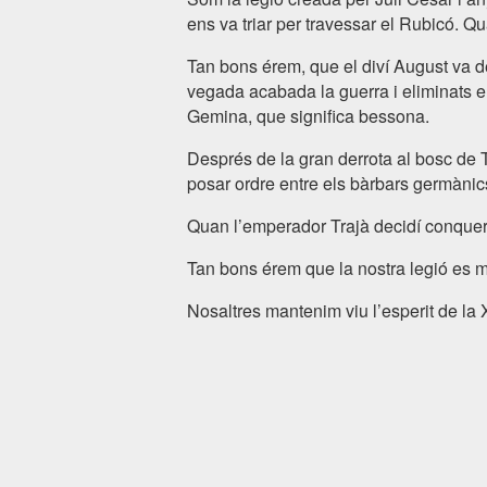
ens va triar per travessar el Rubicó. Q
Tan bons érem, que el diví August va d
vegada acabada la guerra i eliminats el
Gemina, que significa bessona.
Després de la gran derrota al bosc de 
posar ordre entre els bàrbars germànic
Quan l’emperador Trajà decidí conqueri
Tan bons érem que la nostra legió es ma
Nosaltres mantenim viu l’esperit de la XI