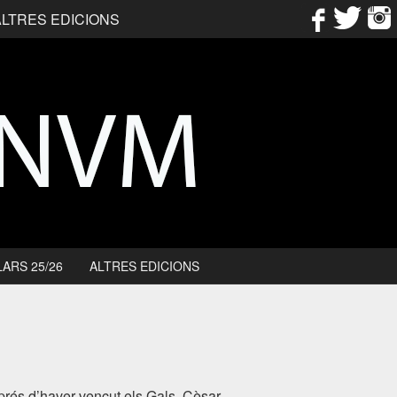
ALTRES EDICIONS
ARS 25/26
ALTRES EDICIONS
prés d’haver vençut els Gals, Cèsar