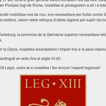
uan Pompeu fugí de Roma, nosaltres el perseguirem a ell i a tots 
ecidir mobilitzar-nos de nou, ens necessitava per lluitar contra
s traïdors, vàrem rebre reforços d’altres legions per suplir les
Teotoburg, la província de la Germània superior necessitava ref
s.
r la Dàcia, nosaltres eixamplàrem l’imperi fins a la seva màxim
ntingué en actiu fins al segle VI dC.
II Legió, uneix-te a nosaltres i fes reviure l’esperit legionari!