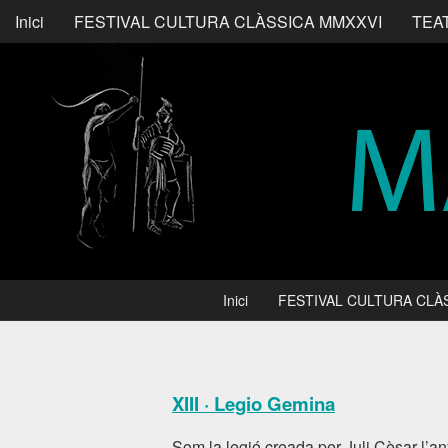
Inici
FESTIVAL CULTURA CLÀSSICA MMXXVI
TEA
Inici
FESTIVAL CULTURA CLÀ
XIII · Legio Gemina
Som la legió creada per Juli Cèsar l’a