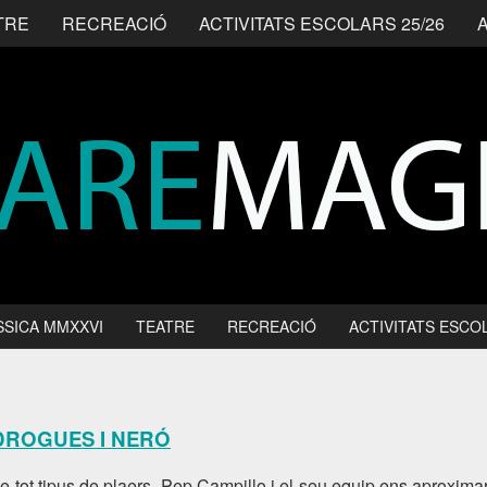
TRE
RECREACIÓ
ACTIVITATS ESCOLARS 25/26
SSICA MMXXVI
TEATRE
RECREACIÓ
ACTIVITATS ESCOL
 DROGUES I NERÓ
 tot tipus de plaers. Pep Campillo i el seu equip ens aproxim